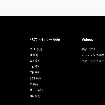
ベストセラー商品
Videos
PGT 系列
製品ビデオ
H 系列
カッティング経験
GR 系列
コア・テクノロジ
TE 系列
TP 系列
LCS 系列
R 系列
CELL 系列
HA 系列