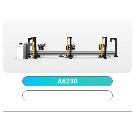
技術的パラメータ
A6230
A9230
供給方法
全自動供給