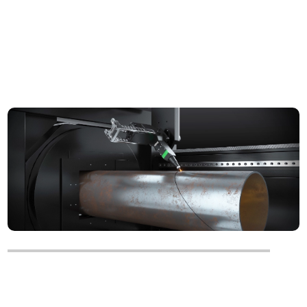
オプション
溝機能
±45°溝切、各種溝成形