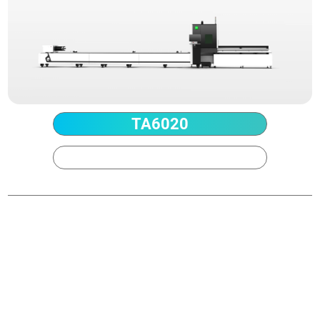
TA6020
TA6035
Power
1.5-6kW
最大 原料長
6300mm、 丸パイプ径